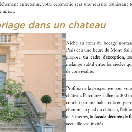
s richement entretenus, votre cérémonie sera une réussite réunissant
e union.
riage dans un chateau
Niché au cœur du bocage normand
Paris et à une heure du Mont-Sain
propose
un cadre d’exception, ro
mélange subtil entre les siècles q
de convivialité.
Profitez de la perspective pour vou
château. Parcourez l’allée de 300 mè
conclut par une balustrade en pierr
chemin, au pied du château, l’édifi
de 5 mètres, la
façade décorée de fl
accueille vos invités.