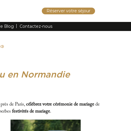
Réserver votre séjour
re Blog
Contactez-nous
au en Normandie
, près de Paris,
célébrez votre cérémonie de mariage
de
uperbes
festivités de mariage
.